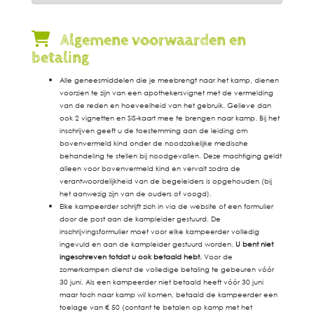
Algemene voorwaarden en
betaling
Alle geneesmiddelen die je meebrengt naar het kamp, dienen
voorzien te zijn van een apothekersvignet met de vermelding
van de reden en hoeveelheid van het gebruik. Gelieve dan
ook 2 vignetten en SIS-kaart mee te brengen naar kamp. Bij het
inschrijven geeft u de toestemming aan de leiding om
bovenvermeld kind onder de noodzakelijke medische
behandeling te stellen bij noodgevallen. Deze machtiging geldt
alleen voor bovenvermeld kind en vervalt zodra de
verantwoordelijkheid van de begeleiders is opgehouden (bij
het aanwezig zijn van de ouders of voogd).
Elke kampeerder schrijft zich in via de website of een formulier
door de post aan de kampleider gestuurd. De
inschrijvingsformulier moet voor elke kampeerder volledig
ingevuld en aan de kampleider gestuurd worden.
U bent niet
ingeschreven totdat u ook betaald hebt.
Voor de
zomerkampen dienst de volledige betaling te gebeuren vóór
30 juni. Als een kampeerder niet betaald heeft vóór 30 juni
maar toch naar kamp wil komen, betaald de kampeerder een
toelage van € 50 (contant te betalen op kamp met het