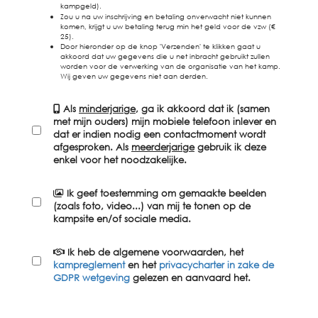
kampgeld).
Zou u na uw inschrijving en betaling onverwacht niet kunnen
komen, krijgt u uw betaling terug min het geld voor de vzw (€
25).
Door hieronder op de knop 'Verzenden' te klikken gaat u
akkoord dat uw gegevens die u net inbracht gebruikt zullen
worden voor de verwerking van de organisatie van het kamp.
Wij geven uw gegevens niet aan derden.
Als
minderjarige
, ga ik akkoord dat ik (samen
met mijn ouders) mijn mobiele telefoon inlever en
dat er indien nodig een contactmoment wordt
afgesproken. Als
meerderjarige
gebruik ik deze
enkel voor het noodzakelijke.
Ik geef toestemming om gemaakte beelden
(zoals foto, video...) van mij te tonen op de
kampsite en/of sociale media.
Ik heb de algemene voorwaarden, het
kampreglement
en het
privacycharter in zake de
GDPR wetgeving
gelezen en aanvaard het.