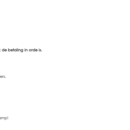
k de betaling in orde is.
ers.
kamp!