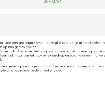
28/03/26
eel voor een geslaagd kamp. Het zorgt ervoor dat je alle activiteiten e
g en op hun gemak voelen.
o's, benodigdheden en het programma, kun je snel inspelen op onverwa
leen rust, maar versterkt ook je leiderschap en zorgt voor een motiver
t.
oorden geven op de vragen rond budgetberekening, kosten, vzw… Waa
erleiding, activiteitenleiders, keukenploeg…