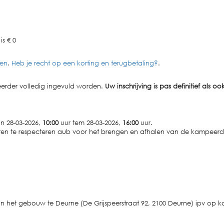
is € 0
zen
.
Heb je recht op een korting en terugbetaling?
.
peerder volledig ingevuld worden.
Uw inschrijving is pas definitief als oo
n 28-03-2026,
10:00
uur tem 28-03-2026,
16:00
uur.
en te respecteren aub voor het brengen en afhalen van de kampeerd
n het gebouw te Deurne (De Grijspeerstraat 92, 2100 Deurne) ipv op 