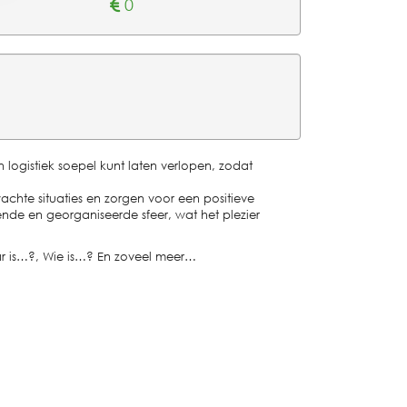
0
n logistiek soepel kunt laten verlopen, zodat
chte situaties en zorgen voor een positieve
ende en georganiseerde sfeer, wat het plezier
r is…?, Wie is…? En zoveel meer…