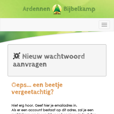
ABK N
Nieuw wachtwoord
aanvragen
Oeps... een beetje
vergeetachtig?
Niet erg hoor. Geef hier je emailadres in.
Als er een account bestaat op dit adres, zal je een